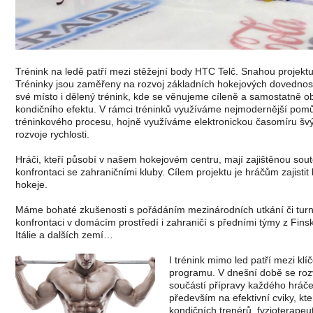
Trénink na ledě patří mezi stěžejní body HTC Telč. Snahou projektu 
Tréninky jsou zaměřeny na rozvoj základních hokejových dovedností:
své místo i dělený trénink, kde se věnujeme cíleně a samostatně 
kondičního efektu. V rámci tréninků využíváme nejmodernější pomů
tréninkového procesu, hojně využíváme elektronickou časomíru švýca
rozvoje rychlosti.
Hráči, kteří působí v našem hokejovém centru, mají zajištěnou soutě
konfrontaci se zahraničními kluby. Cílem projektu je hráčům zajisti
hokeje.
Máme bohaté zkušenosti s pořádáním mezinárodních utkání či turnaj
konfrontaci v domácím prostředí i zahraničí s předními týmy z Fi
Itálie a dalších zemí…
I trénink mimo led patří mezi k
programu. V dnešní době se rozvo
součástí přípravy každého hráče
především na efektivní cviky, kte
kondičních trenérů, fyzioterapeut