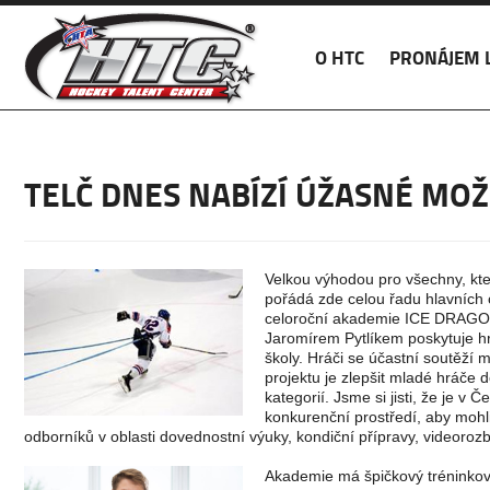
O HTC
PRONÁJEM 
TELČ DNES NABÍZÍ ÚŽASNÉ MOŽ
Velkou výhodou pro všechny, kteř
pořádá zde celou řadu hlavních c
celoroční akademie ICE DRAGON
Jaromírem Pytlíkem poskytuje hr
školy. Hráči se účastní soutěží
projektu je zlepšit mladé hráče 
kategorií. Jsme si jisti, že je 
konkurenční prostředí, aby mohl
odborníků v oblasti dovednostní výuky, kondiční přípravy, videorozb
Akademie má špičkový tréninkový 