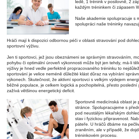
ledě, 1 trénink v posilovně, 2 
každým tréninkem či zápasem 
Naše akademie spolupracuje s m
spolupráci naše tréninky navazu
Hráči mají k dispozici odbornou péči v oblasti stravování pod doh
sportovní výživu.
Jen ti sportovci, jež jsou obeznámeni se správným stravováním, m
pohybu či optimální úroveň výkonnosti může být jen tehdy, má-li tě
výživy je hned vedle perfektně propracovaného tréninku to nejdůleži
sportování je velice neméně důležité klást důraz na vybírání správ
výkonech. Skutečnost, že aktivní sportovci s velkým výdejem energie
běžné populace, je celkem logická a pochopitelná, přesto poslední
zažívá většinou energetický deficit.
Sportovně medicínská oblast je p
stránce. Spolupracujeme s přední
pod neustálým lékařským dohledem
stav i fyzickou připravenost. Na
páteře. U hráčů dbáme na pečli
zraněním, ale v případě, že doj
tréninkovém procesu.